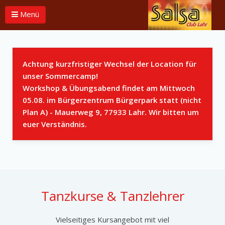
Menü
Achtung kurzfristiger Wechsel der Location für
unser Sommercamp!
Workshop & Übungsabend findet am Mittwoch
05.08. im Bürgerzentrum Bürgerpark statt (nicht
Plan A) - Mauerweg 9, 77933 Lahr. Wir bitten um
euer Verständnis.
Tanzkurse & Tanzlehrer
Vielseitiges Kursangebot mit viel