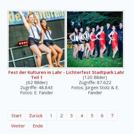
Fest der Kulturen in Lahr -
Lichterfest Stadtpark Lahr
Teil 1
(120 Bilder)
(62 Bilder)
Zugriffe: 87.622
Zugriffe: 48.843
Fotos: Jürgen Stolz & E.
Fotos: E. Fander
Fander
Start
Zurück
1
2
3
4
5
6
7
Weiter
Ende