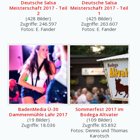
Deutsche Salsa
Deutsche Salsa
Meisterschaft 2017 - Teil
Meisterschaft 2017 - Teil
2
1
(428 Bilder)
(425 Bilder)
Zugriffe: 246.597
Zugriffe: 263.607
Fotos: E. Fander
Fotos: E. Fander
BadenMedia Ü-30
Sommerfest 2017 im
Dammenmühle Lahr 2017
Bodega Altvater
(19 Bilder)
(109 Bilder)
Zugriffe: 18.036
Zugriffe: 85.892
Fotos: Dennis und Thomas
Karotsch